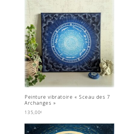
AJOUTER AU PANIER
Peinture vibratoire « Sceau des 7
Archanges »
135,00
€