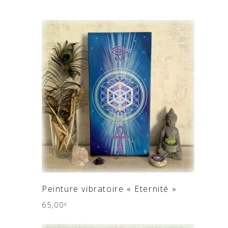
AJOUTER AU PANIER
Peinture vibratoire « Eternité »
65,00
€