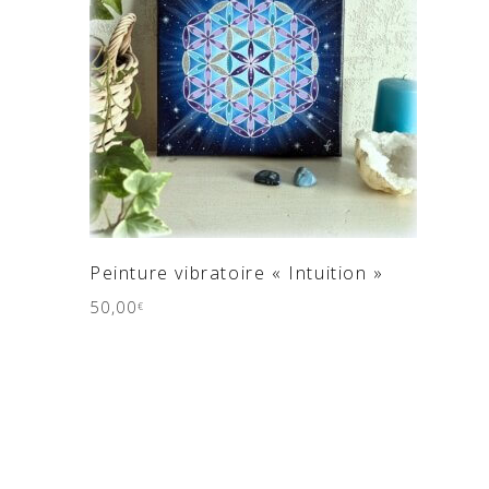
AJOUTER AU PANIER
Peinture vibratoire « Intuition »
50,00
€