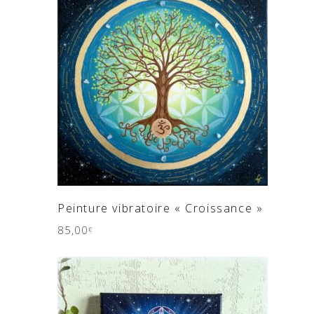
AJOUTER AU PANIER
Peinture vibratoire « Croissance »
85,00
€