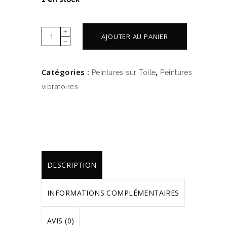
Peinture
AJOUTER AU PANIER
vibratoire
"Croissance"
Catégories :
,
Peintures sur Toile
Peintures
quantity
vibratoires
DESCRIPTION
INFORMATIONS COMPLÉMENTAIRES
AVIS (0)