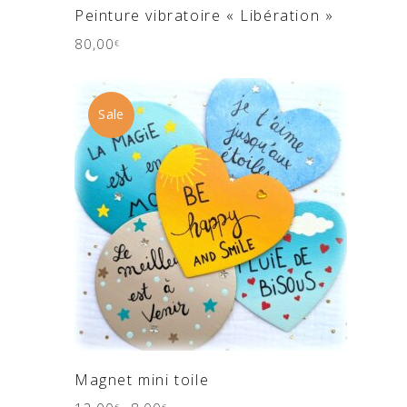
AJOUTER AU PANIER
Peinture vibratoire « Libération »
80,00
€
Sale
AJOUTER AU PANIER
Magnet mini toile