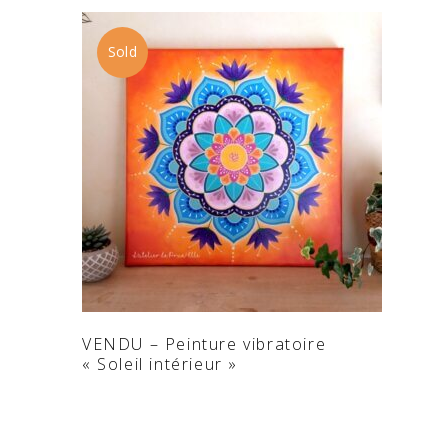
Sold
LIRE LA SUITE
VENDU – Peinture vibratoire
« Soleil intérieur »