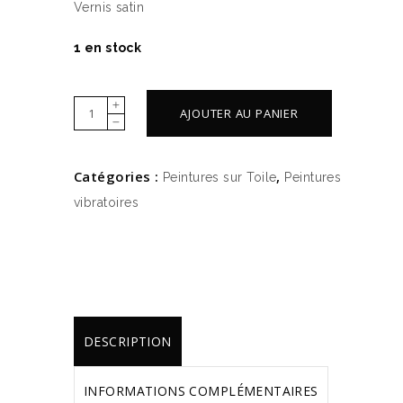
Vernis satin
1 en stock
Peinture
AJOUTER AU PANIER
"constellation"
Taureau
Catégories :
,
Peintures sur Toile
Peintures
quantity
vibratoires
DESCRIPTION
INFORMATIONS COMPLÉMENTAIRES