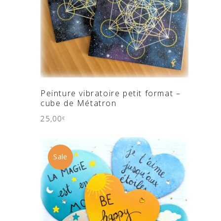
AJOUTER AU PANIER
Peinture vibratoire petit format –
cube de Métatron
25,00
€
Sale