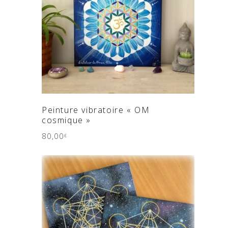
AJOUTER AU PANIER
Peinture vibratoire « OM
cosmique »
80,00
€