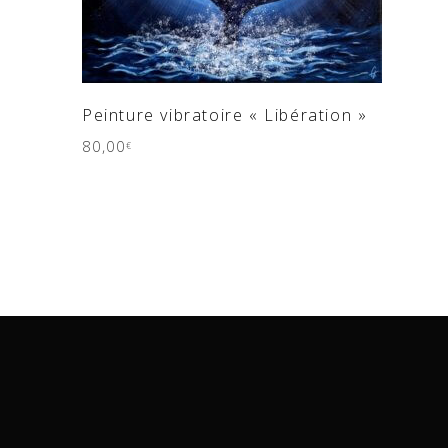
AJOUTER AU PANIER
Peinture vibratoire « Libération »
80,00
€