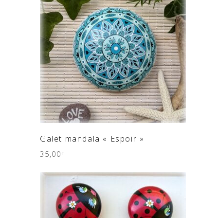
AJOUTER AU PANIER
Galet mandala « Espoir »
35,00
€