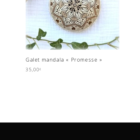
AJOUTER AU PANIER
Galet mandala « Promesse »
35,00
€