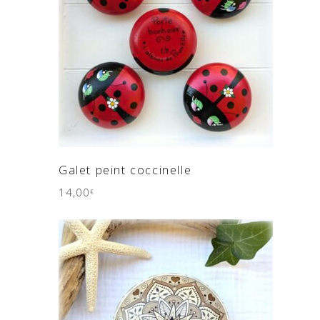
AJOUTER AU PANIER
Galet peint coccinelle
14,00
€