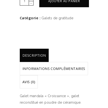
AJOUTER AU PANIER
mandala
"Croissance"
Catégorie :
Galets de gratitude
quantity
DESCRIPTION
INFORMATIONS COMPLÉMENTAIRES
AVIS (0)
Galet mandala « Croissance », galet
reconstitué en poudre de céramique.